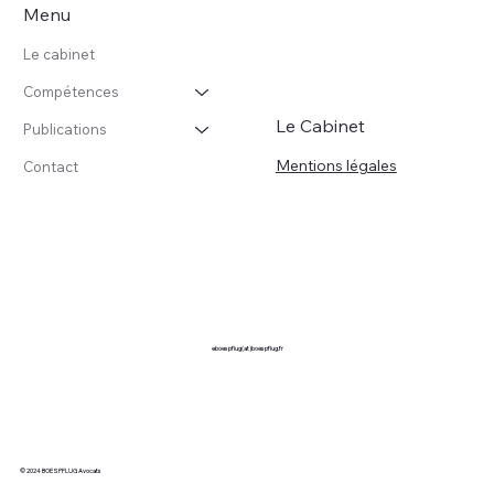
Menu
Le cabinet
Compétences
Le Cabinet
Publications
Mentions légales
Contact
eboespflug(at)boespflug.fr
© 2024 BOESPFLUG Avocats